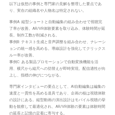
以下は仮想の事例と専門家の見解を整理した要点であ
り、実在の組織名や人物名は特定されない。
事例A: 縦型ショートと自動編集の組み合わせで視聴完
了率が改善。AR/VR体験要素を取り込み、体験時間が延
長。制作工数が削減される。
事例B: テキスト生成と音声調整を組み合わせ、ナレーシ
ョンの統一感を高める。導線設計を強化してクリックス
ルー率が改善。
事例C: ある製品プロモーションで自動変換機能を活
用、横尺から縦尺への切替えが即時実現。配信適性が向
上し、指標の伸びにつながる。
専門家インタビューの要点として、AI自動編集は編集の
速度と一貫性を高める道具であり、企画の核は視聴体験
の設計にある。縦型動画の演出設計はモバイル視聴の挙
動を観察して最適化され、AR/VR体験の要素は体験時間
の延長と記憶の定着に寄与する。