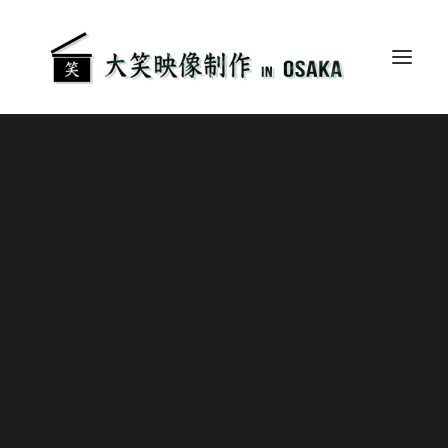
ブランドムービー／コンセプトムービー
会社紹介・事業紹介動画
採用動画・リクルートムービー
サービス・製品紹介動画
AI自動編集と縦型ショ
研修・マニュアル・eラーニング
企業イベント・ウェビナー・IR配信
ートフォーム動画の融
短尺・縦型ショート動画
合が描く新映像制作の
撮影部派遣
観光プロモーション
地平
はじめに: AI自動編集がもた
導入事例・お客様の声