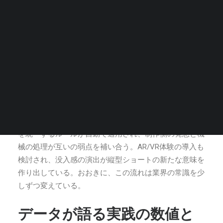
らす縦型市場の新潮流
ある街の映像制作現場では、AI自動編集と縦型ショート
事業概要
フォーム動画の融合が新しい実験場となっている。長尺
経営・体制
素材を前に、編集案をAIが素早く複数提案し、起承転結
のリズムを保ちながら、素材の要素を自動分類して縦尺
向けの構図を提示する。現場では、シーンの切替点で視
SEARCH
覚的な引きと音のテンポを調整するルールが、手作業の
工数を大幅に削減する。縦尺の画面には縦横の配置、テ
キストの落とし込み、イントロとエンディングのトーン
を統一するルールが自動で適用され、制作側の発想と機
械の処理が互いの弱点を補い合う。AR/VR体験の導入も
検討され、没入感の演出が縦型ショートの新たな意味を
作り出している。おおきに、この流れは業界の常識を少
しずつ変えている。
データが語る実践の数値と