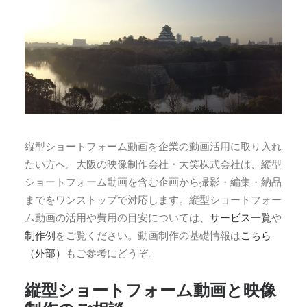
縦型ショートフォーム動画を企業の動画活用に取り入れ
たい方へ。大阪の映像制作会社・大笑株式会社は、縦型
ショートフォーム動画を含む企画から撮影・編集・納品
までをワンストップで対応します。縦型ショートフォー
ム動画の活用や費用の目安については、
サービス一覧
や
制作例
をご覧ください。動画制作の基礎情報は
こちら
（外部）
もご参考にどうぞ。
縦型ショートフォーム動画と映像